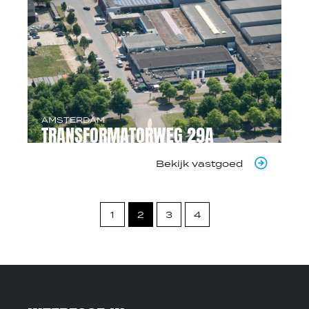
AMSTERDAM
TRANSFORMATORWEG 29A
Bekijk vastgoed
1
2
3
4