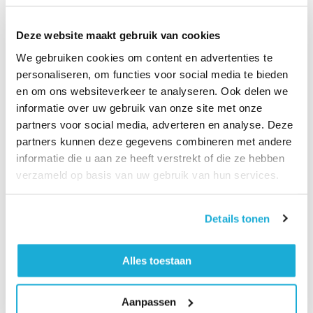
Deze website maakt gebruik van cookies
Land
We gebruiken cookies om content en advertenties te
personaliseren, om functies voor social media te bieden
en om ons websiteverkeer te analyseren. Ook delen we
E-mailadres
(Vereist)
informatie over uw gebruik van onze site met onze
partners voor social media, adverteren en analyse. Deze
partners kunnen deze gegevens combineren met andere
Telefoon
(Vereist)
informatie die u aan ze heeft verstrekt of die ze hebben
verzameld op basis van uw gebruik van hun services.
Locatie van het probleem
(Vereist)
Details tonen
Categorie
(Vereist)
Alles toestaan
Aanpassen
Omschrijving van het probleem
(Vereist)